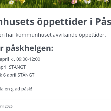
usets öppettider i På
en har kommunhuset avvikande öppettider.
r påskhelgen:
april kl. 09:00-12:00
april STÄNGT
 6 april STÄNGT
lla en glad påsk!
ril 2026