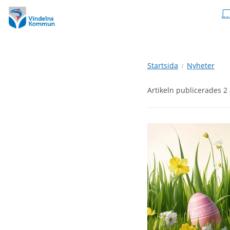
Hoppa
Hoppa
till
till
innehåll
undermeny
Startsida
Nyheter
Artikeln publicerades 2 