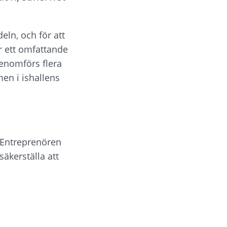
eln, och för att 
r ett omfattande 
nomförs flera 
n i ishallens 
Entreprenören 
kerställa att 