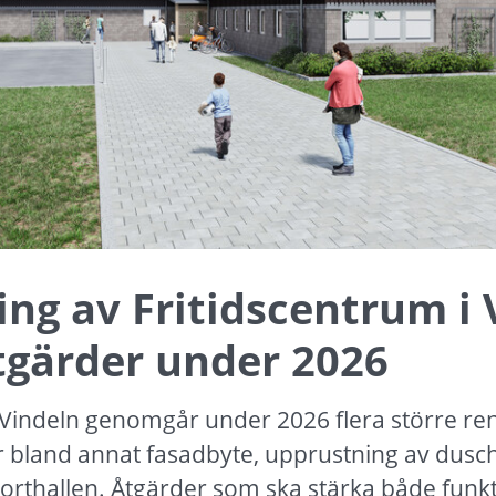
ng av Fritidscentrum i V
åtgärder under 2026
 Vindeln genomgår under 2026 flera större ren
r bland annat fasadbyte, upprustning av dus
porthallen. Åtgärder som ska stärka både funkt