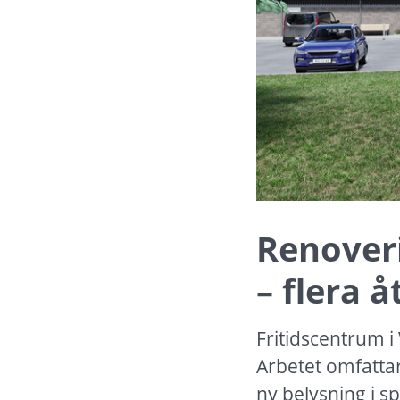
Renoveri
– flera 
Fritidscentrum i
Arbetet omfatta
ny belysning i s