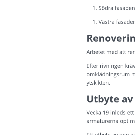
Södra fasaden
Västra fasade
Renoverin
Arbetet med att re
Efter rivningen krä
omklädningsrum måst
ytskikten.
Utbyte av
Vecka 19 inleds ett
armaturerna optima
Ett utbyte av den 