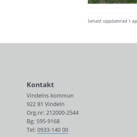
Senast uppdaterad
1 ap
Kontakt
Vindelns kommun
922 81 Vindeln
Org.nr: 212000-2544
Bg: 595-9168
Tel: 
0933-140 00