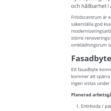
och hållbarhet i
Fritidscentrum är en
säkerställa god kval
moderniseringsarb
större renoverings
omklädningsrum sam
Fasadbyte
Ett fasadbyte komm
kommer att spärra a
ingen vistas under 
Planerad arbetsgå
Entrésida / pa