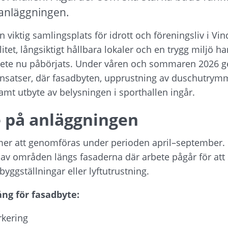
 anläggningen.
 viktig samlingsplats för idrott och föreningsliv i Vind
itet, långsiktigt hållbara lokaler och en trygg miljö ha
ete nu påbörjats. Under våren och sommaren 2026 ge
insatser, där fasadbyten, upprustning av duschutrymme
t utbyte av belysningen i sporthallen ingår.
 på anläggningen
er att genomföras under perioden april–september. 
v områden längs fasaderna där arbete pågår för att sä
byggställningar eller lyftutrustning.
ng för fasadbyte:
rkering