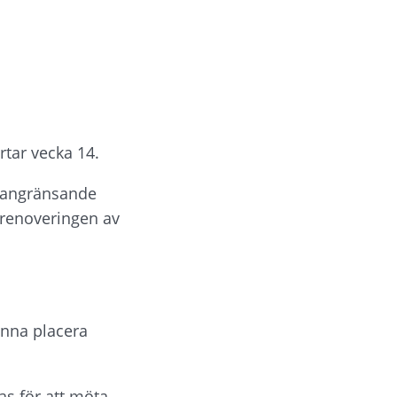
tar vecka 14.
 angränsande 
renoveringen av 
nna placera 
s för att möta 