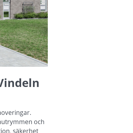
indeln 
overingar. 
chutrymmen och 
ion, säkerhet 