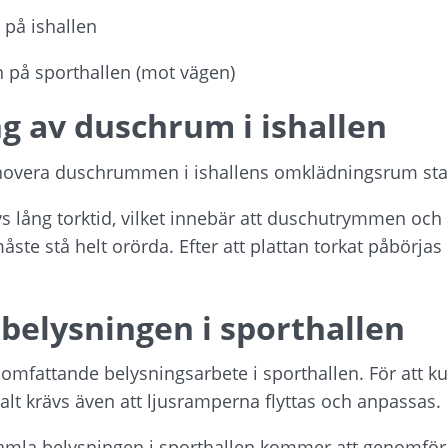
 på ishallen
n på sporthallen (mot vägen)
g av duschrum i ishallen
novera duschrummen i ishallens omklädningsrum star
vs lång torktid, vilket innebär att duschutrymmen och
e stå helt orörda. Efter att plattan torkat påbörjas 
 belysningen i sporthallen
 omfattande belysningsarbete i sporthallen. För att ku
lt krävs även att ljusramperna flyttas och anpassas. 
gamla belysningen i sporthallen kommer att genomföra