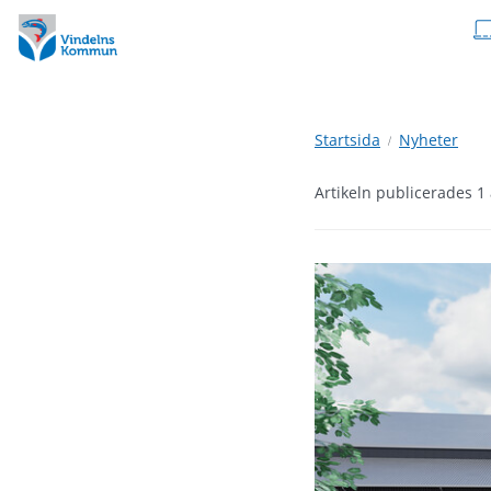
Hoppa
Hoppa
till
till
innehåll
undermeny
Startsida
Nyheter
Artikeln publicerades 1 