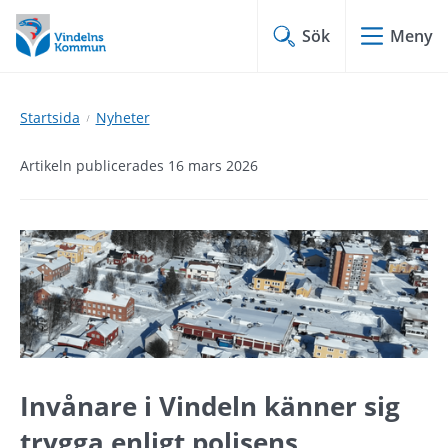
Hoppa
Hoppa
till
till
Sök
Meny
innehåll
undermeny
Startsida
Nyheter
Artikeln publicerades 16 mars 2026
Invånare i Vindeln känner sig 
trygga enligt polisens 