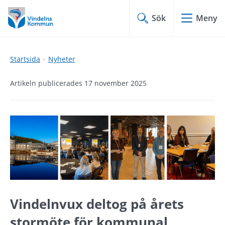
Hoppa
Hoppa
till
till
Sök
Meny
innehåll
undermeny
Startsida
Nyheter
Artikeln publicerades 17 november 2025
Vindelnvux deltog på årets 
stormöte för kommunal 