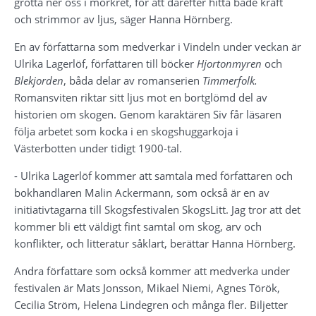
grotta ner oss i mörkret, för att därefter hitta både kraft 
och strimmor av ljus, säger Hanna Hörnberg.
En av författarna som medverkar i Vindeln under veckan är 
Ulrika Lagerlöf, författaren till böcker 
Hjortonmyren 
och 
Blekjorden
, båda delar av romanserien 
Timmerfolk. 
Romansviten riktar sitt ljus mot en bortglömd del av 
historien om skogen. Genom karaktären Siv får läsaren 
följa arbetet som kocka i en skogshuggarkoja i 
Västerbotten under tidigt 1900-tal.
- Ulrika Lagerlöf kommer att samtala med författaren och 
bokhandlaren Malin Ackermann, som också är en av 
initiativtagarna till Skogsfestivalen SkogsLitt. Jag tror att det 
kommer bli ett väldigt fint samtal om skog, arv och 
konflikter, och litteratur såklart, berättar Hanna Hörnberg.
Andra författare som också kommer att medverka under 
festivalen är Mats Jonsson, Mikael Niemi, Agnes Török, 
Cecilia Ström, Helena Lindegren och många fler. Biljetter 