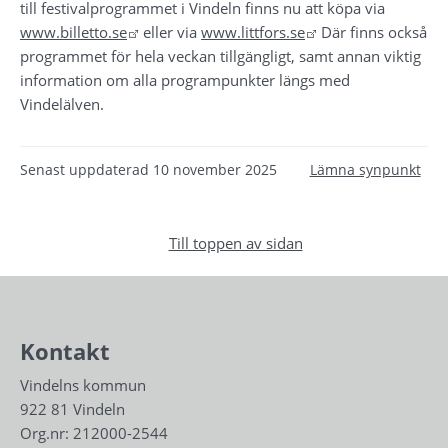
till festivalprogrammet i Vindeln finns nu att köpa via 
Länk till annan webbplats.
Länk till annan web
www.billetto.se
 eller via 
www.littfors.se
 Där finns också 
programmet för hela veckan tillgängligt, samt annan viktig 
information om alla programpunkter längs med 
Vindelälven.
Senast uppdaterad
10 november 2025
Lämna synpunkt
Till toppen av sidan
Kontakt
Vindelns kommun
922 81 Vindeln
Org.nr: 212000-2544