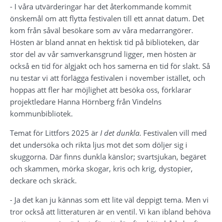
- I våra utvärderingar har det återkommande kommit 
önskemål om att flytta festivalen till ett annat datum. Det 
kom från såväl besökare som av våra medarrangörer. 
Hösten är bland annat en hektisk tid på biblioteken, där 
stor del av vår samverkansgrund ligger, men hösten är 
också en tid för älgjakt och hos samerna en tid för slakt. Så 
nu testar vi att förlägga festivalen i november istället, och 
hoppas att fler har möjlighet att besöka oss, förklarar 
projektledare Hanna Hörnberg från Vindelns 
kommunbibliotek.
Temat för Littfors 2025 är 
I det dunkla
. Festivalen vill med 
det undersöka och rikta ljus mot det som döljer sig i 
skuggorna. Där finns dunkla känslor; svartsjukan, begäret 
och skammen, mörka skogar, kris och krig, dystopier, 
deckare och skräck.
- Ja det kan ju kännas som ett lite väl deppigt tema. Men vi 
tror också att litteraturen är en ventil. Vi kan ibland behöva 