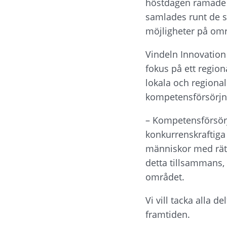
höstdagen ramade i
samlades runt de s
möjligheter på omr
Vindeln Innovation 
fokus på ett regio
lokala och regional
kompetensförsörjn
– Kompetensförsörjn
konkurrenskraftiga 
människor med rätt u
detta tillsammans, 
området.
Vi vill tacka alla 
framtiden.