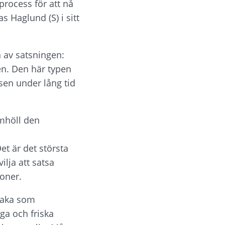
rocess för att nå 
Haglund (S) i sitt 
 av satsningen:
en. Den här typen 
sen under lång tid 
mhöll den 
et är det största 
ja att satsa 
ioner.
kaka som 
ga och friska 