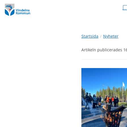
Hoppa
Hoppa
till
till
innehåll
undermeny
Startsida
Nyheter
Artikeln publicerades 1