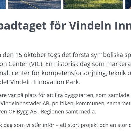
padtaget för Vindeln In
den 15 oktober togs det första symboliska spa
on Center (VIC). En historisk dag som markera
ionalt center för kompetensförsörjning, teknik 
det Vindeln Innovation Park.
e var på plats för att fira byggstarten, som samlade 
g, Vindelnbostäder AB, politiken, kommunen, samarbets
ren OF Bygg AB , Regionen samt media.
k dag som vi står inför – ett stort projekt och en stor 