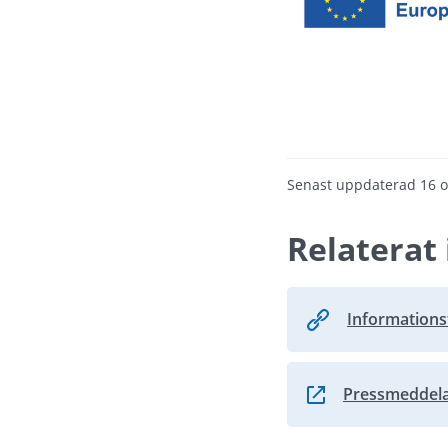
Senast uppdaterad
16 
Relaterat 
Informationst
Pressmeddela
Länk till annan we