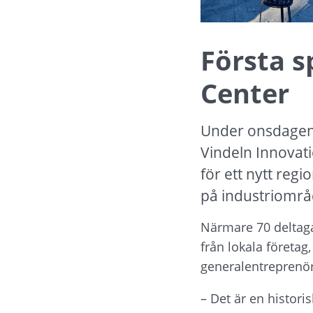
Första s
Center
Under onsdagen 
Vindeln Innovati
för ett nytt reg
på industriområ
Närmare 70 deltagar
från lokala företa
generalentreprenö
– Det är en historis