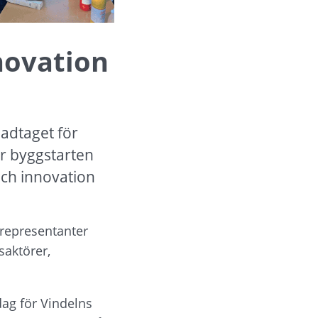
novation 
dtaget för 
r byggstarten 
och innovation 
representanter 
aktörer, 
dag för Vindelns 