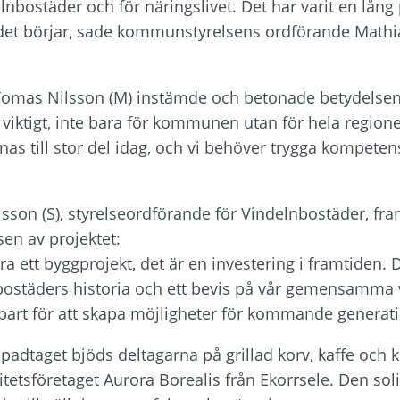
bostäder och för näringslivet. Det har varit en lång p
det börjar, sade kommunstyrelsens ordförande Mathias 
Tomas Nilsson (M) instämde och betonade betydelsen
t viktigt, inte bara för kommunen utan för hela region
nas till stor del idag, och vi behöver trygga kompeten
sson (S), styrelseordförande för Vindelnbostäder, fra
sen av projektet:
ra ett byggprojekt, det är en investering i framtiden. D
bostäders historia och ett bevis på vår gemensamma vil
lbart för att skapa möjligheter för kommande generat
a spadtaget bjöds deltagarna på grillad korv, kaffe och 
itetsföretaget Aurora Borealis från Ekorrsele. Den soli