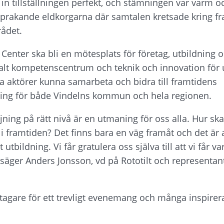
n tillställningen perfekt, och stämningen var varm o
prakande eldkorgarna där samtalen kretsade kring fr
ådet.
Center ska bli en mötesplats för företag, utbildning 
nalt kompetenscentrum och teknik och innovation för 
a aktörer kunna samarbeta och bidra till framtidens 
ing för både Vindelns kommun och hela regionen.
ing på rätt nivå är en utmaning för oss alla. Hur ska 
i framtiden? Det finns bara en väg framåt och det är at
tbildning. Vi får gratulera oss själva till att vi får v
säger Anders Jonsson, vd på Rototilt och representant
deltagare för ett trevligt evenemang och många inspire