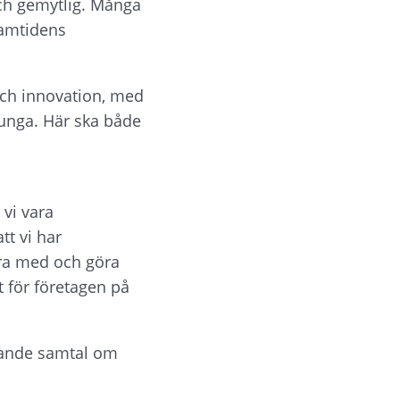
ch gemytlig. Många 
amtidens 
och innovation, med 
unga. Här ska både 
vi vara 
t vi har 
ara med och göra 
 för företagen på 
rande samtal om 