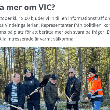
ta mer om VIC?
ber kl. 18.00 bjuder vi in till en 
informationsträff
 om
på Vindelngallerian. Representanter från politiken, 
ns på plats för att berätta mer och svara på frågor. Ef
Alla intresserade är varmt välkomna!