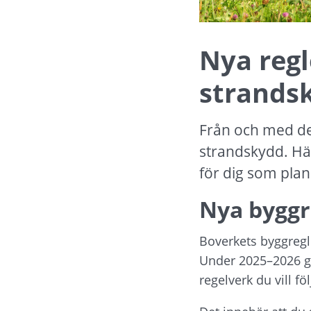
Nya regl
strandsk
Från och med den
strandskydd. Här
för dig som plan
Nya byggr
Boverkets byggregle
Under 2025–2026 gä
regelverk du vill föl