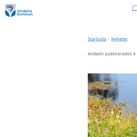
Hoppa
Hoppa
till
till
innehåll
undermeny
Startsida
Nyheter
Artikeln publicerades 4