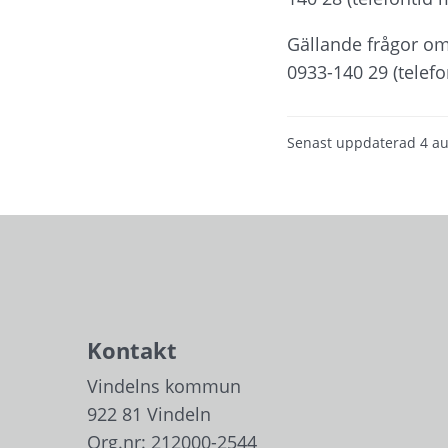
Gällande frågor om
0933-140 29 (telefo
Senast uppdaterad
4 au
Kontakt
Vindelns kommun
922 81 Vindeln
Org.nr: 212000-2544