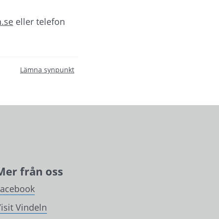
.se
 eller telefon 
Lämna synpunkt
Mer från oss
Facebook
isit Vindeln