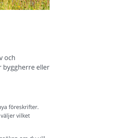
v och 
 byggherre eller 
a föreskrifter. 
ljer vilket 