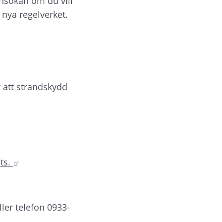
nsökan om du vill 
t nya regelverket.
an webbplats.
 att strandskydd 
Länk till annan webbplats.
s. 
ller telefon 0933-