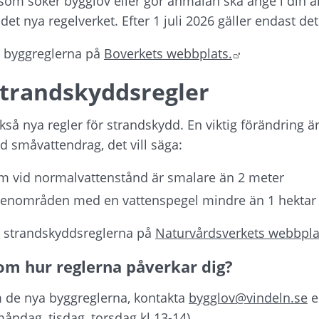
 som söker bygglov eller gör anmälan ska ange i din a
det nya regelverket. Efter 1 juli 2026 gäller endast de
Länk till ann
 byggreglerna på 
Boverkets webbplats.
trandskyddsregler
ckså nya regler för strandskydd. En viktig förändring är
id småvattendrag, det vill säga:
m vid normalvattenstånd är smalare än 2 meter
attenområden med en vattenspegel mindre än 1 hektar
 strandskyddsreglerna på 
Naturvårdsverkets webbplat
om hur reglerna påverkar dig?
 de nya byggreglerna, kontakta 
bygglov@vindeln.se
 e
måndag, tisdag, torsdag kl 13-14)