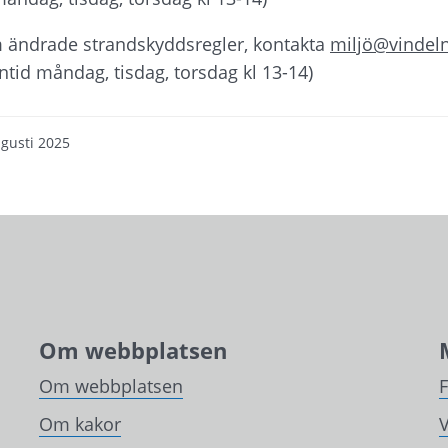
 ändrade strandskyddsregler, kontakta 
miljö@vindeln
ntid måndag, tisdag, torsdag kl 13-14)
gusti 2025
Om webbplatsen
Om webbplatsen
Om kakor
V