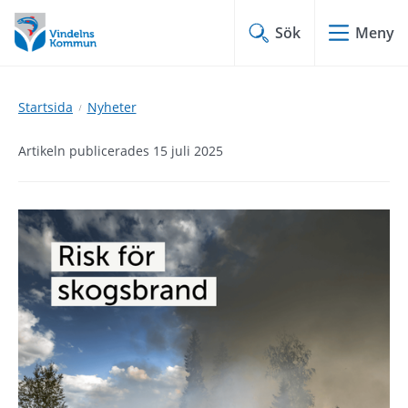
Hoppa
Hoppa
till
till
Sök
Meny
innehåll
undermeny
Startsida
Nyheter
Artikeln publicerades 15 juli 2025