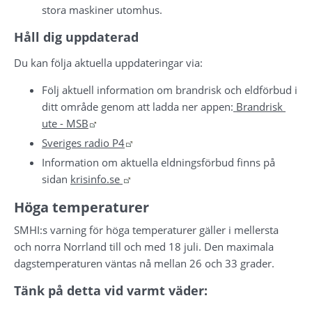
stora maskiner utomhus.
Håll dig uppdaterad
Du kan följa aktuella uppdateringar via:
Följ aktuell information om brandrisk och eldförbud i 
ditt område genom att ladda ner appen:
 Brandrisk 
Länk till annan webbplats.
ute - MSB
Länk till annan webbplats.
Sveriges radio P4
Information om aktuella eldningsförbud finns på 
Länk till annan webbplats.
sidan 
krisinfo.se 
Höga temperaturer
SMHI:s varning för höga temperaturer gäller i mellersta 
och norra Norrland till och med 18 juli. Den maximala 
dagstemperaturen väntas nå mellan 26 och 33 grader.
Tänk på detta vid varmt väder: