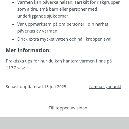
Värmen kan påverka hälsan, särskilt för riskgrupper 
som äldre, små barn eller personer med 
underliggande sjukdomar.
Var uppmärksam på om personer i din närhet 
påverkas av värmen.
Drick extra mycket vatten och håll kroppen sval.
Mer information:
Praktiska tips för hur du kan hantera värmen finns på
Länk till annan webbplats.
1177.se
.
Senast uppdaterad
15 juli 2025
Lämna synpunkt
Till toppen av sidan