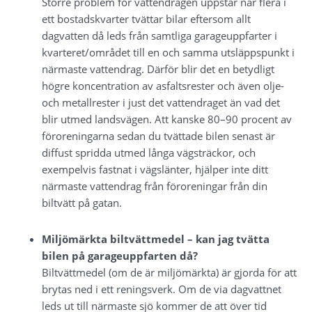
Större problem för vattendragen uppstår när flera i 
ett bostadskvarter tvättar bilar eftersom allt 
dagvatten då leds från samtliga garageuppfarter i 
kvarteret/området till en och samma utsläppspunkt i 
närmaste vattendrag. Därför blir det en betydligt 
högre koncentration av asfaltsrester och även olje- 
och metallrester i just det vattendraget än vad det 
blir utmed landsvägen. Att kanske 80–90 procent av 
föroreningarna sedan du tvättade bilen senast är 
diffust spridda utmed långa vägsträckor, och 
exempelvis fastnat i vägslänter, hjälper inte ditt 
närmaste vattendrag från föroreningar från din 
biltvätt på gatan.
Miljömärkta biltvättmedel – kan jag tvätta 
bilen på garageuppfarten då?
Biltvättmedel (om de är miljömärkta) är gjorda för att 
brytas ned i ett reningsverk. Om de via dagvattnet 
leds ut till närmaste sjö kommer de att över tid 