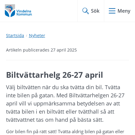
Hoppa
Hoppa
till
till
Sök
Meny
innehåll
undermeny
Startsida
Nyheter
Artikeln publicerades 27 april 2025
Biltvättarhelg 26-27 april
Välj biltvätten när du ska tvätta din bil. Tvätta 
inte bilen på gatan. Med Biltvättarhelgen 26-27 
april vill vi uppmärksamma betydelsen av att 
tvätta bilen i en biltvätt eller tvätthall så att 
tvättvattnet tas om hand på bästa sätt.
Gör bilen fin på rätt sätt! Tvätta aldrig bilen på gatan eller 