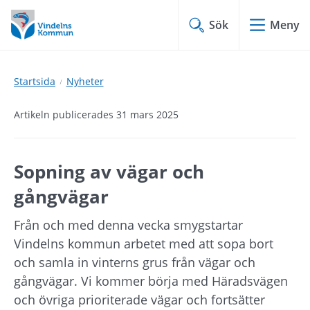
Hoppa
Hoppa
till
till
Sök
Meny
innehåll
undermeny
Startsida
Nyheter
Artikeln publicerades 31 mars 2025
Sopning av vägar och 
gångvägar
Från och med denna vecka smygstartar 
Vindelns kommun arbetet med att sopa bort 
och samla in vinterns grus från vägar och 
gångvägar. Vi kommer börja med Häradsvägen 
och övriga prioriterade vägar och fortsätter 