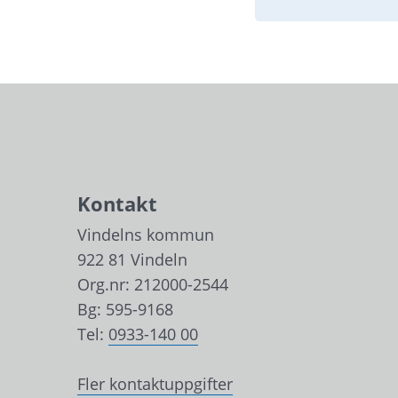
Länk till annan we
Kontakt
Vindelns kommun
922 81 Vindeln
Org.nr: 212000-2544
Bg: 595-9168
Tel: 
0933-140 00
Fler kontaktuppgifter