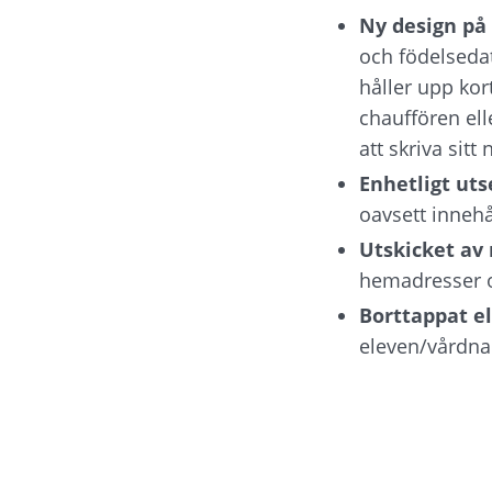
Ny design på
och födelsedat
håller upp ko
chauffören ell
att skriva sit
Enhetligt ut
oavsett innehå
Utskicket av 
hemadresser oc
Borttappat ell
eleven/vårdna