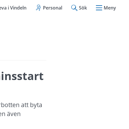
eva i Vindeln
Personal
Sök
Meny
nsstart 
otten att byta 
en även 