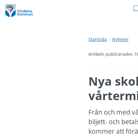
Hoppa
Hoppa
till
till
innehåll
undermeny
Startsida
Nyheter
Artikeln publicerades 
Nya skol
vårterm
Från och med vå
biljett- och beta
kommer att föränd