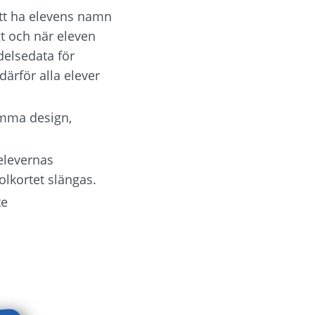
tt ha elevens namn 
t och när eleven 
elsedata för 
ärför alla elever 
mma design, 
elevernas 
olkortet slängas.
e 