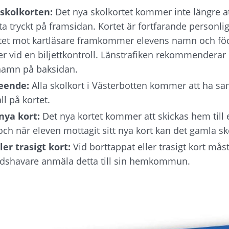
 skolkorten:
 Det nya skolkortet kommer inte längre a
a tryckt på framsidan. Kortet är fortfarande personlig
rtet mot kartläsare framkommer elevens namn och föd
er vid en biljettkontroll. Länstrafiken rekommenderar d
t namn på baksidan.
seende:
 Alla skolkort i Västerbotten kommer att ha sa
ll på kortet.
nya kort:
 Det nya kortet kommer att skickas hem till 
h när eleven mottagit sitt nya kort kan det gamla sk
er trasigt kort:
 Vid borttappat eller trasigt kort måst
dshavare anmäla detta till sin hemkommun.