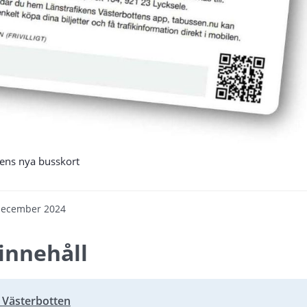
tens nya busskort
december 2024
innehåll
i Västerbotten