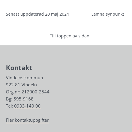
Senast uppdaterad
20 maj 2024
Lämna synpunkt
Till toppen av sidan
Kontakt
Vindelns kommun
922 81 Vindeln
Org.nr: 212000-2544
Bg: 595-9168
Tel: 
0933-140 00
Fler kontaktuppgifter