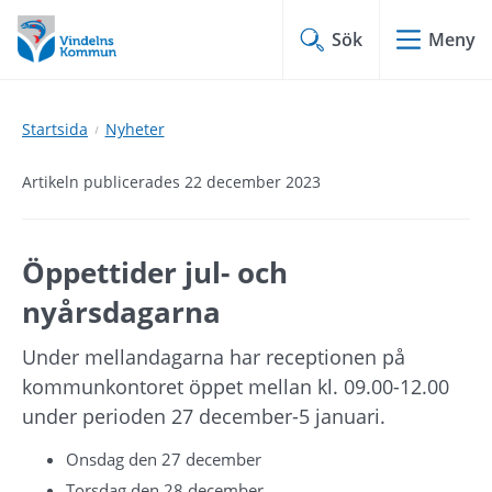
Hoppa
Hoppa
till
till
Sök
Meny
innehåll
undermeny
Startsida
Nyheter
Artikeln publicerades 22 december 2023
Öppettider jul- och 
nyårsdagarna
Under mellandagarna har receptionen på 
kommunkontoret öppet mellan kl. 09.00-12.00 
under perioden 27 december-5 januari.
Onsdag den 27 december
Torsdag den 28 december