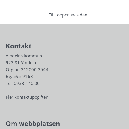
Till toppen av sidan
Kontakt
Vindelns kommun
922 81 Vindeln
Org.nr: 212000-2544
Bg: 595-9168
Tel: 
0933-140 00
Fler kontaktuppgifter
Om webbplatsen