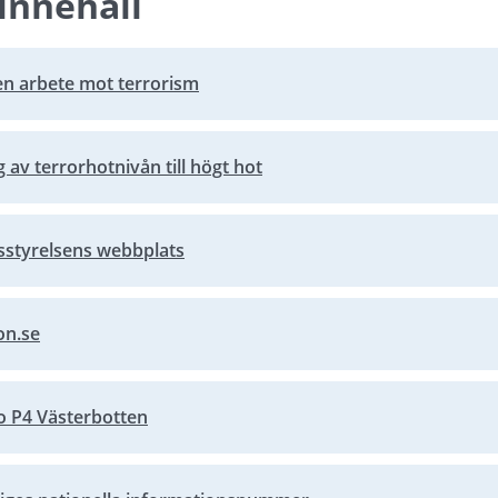
innehåll
sen arbete mot terrorism
bbplats.
 av terrorhotnivån till högt hot
bbplats.
sstyrelsens webbplats
bbplats.
on.se
bbplats.
o P4 Västerbotten
bbplats.