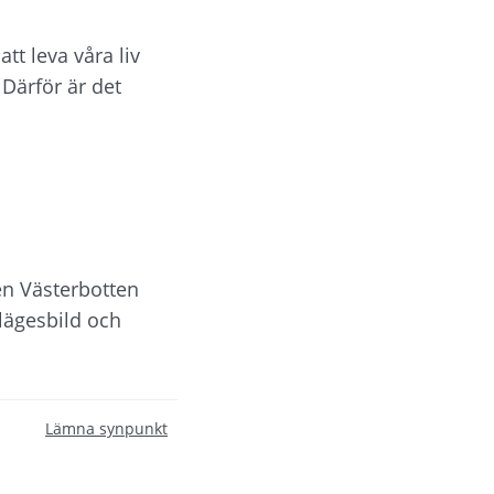
t leva våra liv 
ärför är det 
 Västerbotten 
ägesbild och 
Lämna synpunkt