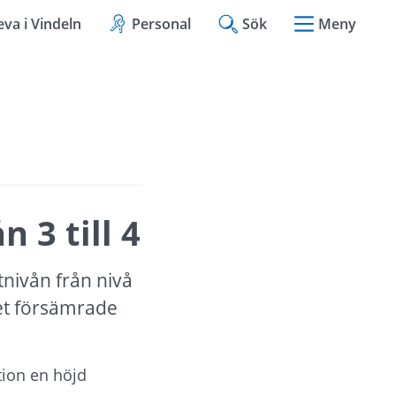
eva i Vindeln
Personal
Sök
Meny
 3 till 4
nivån från nivå 
et försämrade 
ion en höjd 