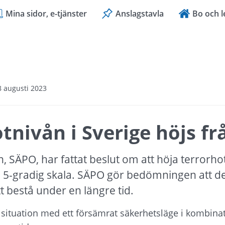
Mina sidor, e-tjänster
Anslagstavla
Bo och l
8 augusti 2023
nivån i Sverige höjs från
, SÄPO, har fattat beslut om att höja terrorhot
 en 5-gradig skala. SÄPO gör bedömningen att d
 bestå under en längre tid.
 situation med ett försämrat säkerhetsläge i kombinat