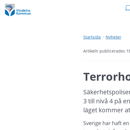
Hoppa
Hoppa
till
till
innehåll
undermeny
Startsida
Nyheter
Artikeln publicerades 1
Terrorhot
Säkerhetspolisen
3 till nivå 4 på
läget kommer att
Sverige har haft en