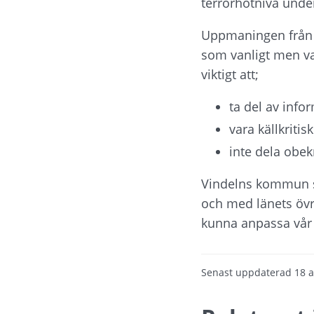
terrorhotnivå under
Uppmaningen från SÄ
som vanligt men va
viktigt att;
ta del av info
vara källkritisk
inte dela obek
Vindelns kommun s
och med länets övr
kunna anpassa vår
Senast uppdaterad
18 