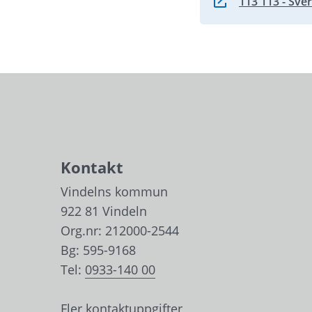
113 113 - Sve
Länk till annan we
Kontakt
Vindelns kommun
922 81 Vindeln
Org.nr: 212000-2544
Bg: 595-9168
Tel: 
0933-140 00
Fler kontaktuppgifter