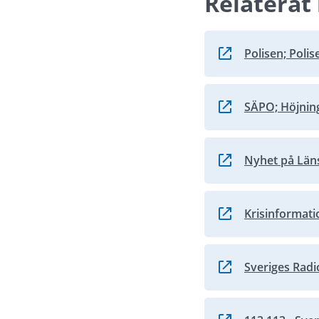
Relaterat 
Polisen; Poli
Länk till annan we
SÄPO; Höjning
Länk till annan we
Nyhet på Län
Länk till annan we
Krisinformati
Länk till annan we
Sveriges Radi
Länk till annan we