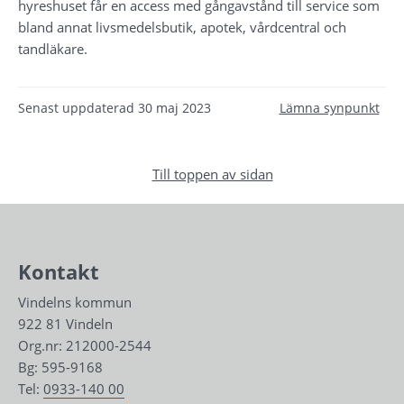
hyreshuset får en access med gångavstånd till service som 
bland annat livsmedelsbutik, apotek, vårdcentral och 
tandläkare.
Senast uppdaterad
30 maj 2023
Lämna synpunkt
Till toppen av sidan
Kontakt
Vindelns kommun
922 81 Vindeln
Org.nr: 212000-2544
Bg: 595-9168
Tel: 
0933-140 00