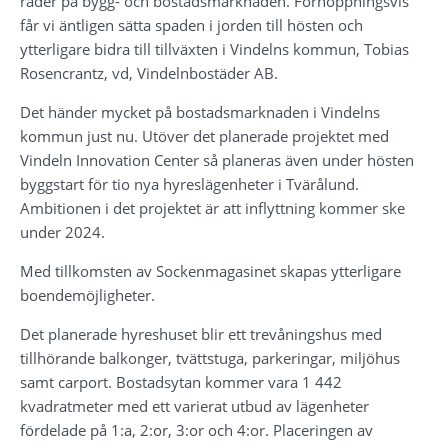
råder på bygg- och bostadsmarknaden. Förhoppningsvis 
får vi äntligen sätta spaden i jorden till hösten och 
ytterligare bidra till tillväxten i Vindelns kommun, Tobias 
Rosencrantz, vd, Vindelnbostäder AB.
Det händer mycket på bostadsmarknaden i Vindelns 
kommun just nu. Utöver det planerade projektet med 
Vindeln Innovation Center så planeras även under hösten 
byggstart för tio nya hyreslägenheter i Tvärålund. 
Ambitionen i det projektet är att inflyttning kommer ske 
under 2024.
Med tillkomsten av Sockenmagasinet skapas ytterligare 
boendemöjligheter.
Det planerade hyreshuset blir ett trevåningshus med 
tillhörande balkonger, tvättstuga, parkeringar, miljöhus 
samt carport. Bostadsytan kommer vara 1 442 
kvadratmeter med ett varierat utbud av lägenheter 
fördelade på 1:a, 2:or, 3:or och 4:or. Placeringen av 