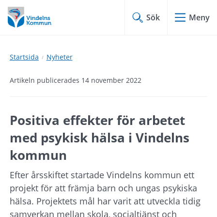
Hoppa
Hoppa
till
till
Sök
Meny
innehåll
undermeny
Startsida
Nyheter
Artikeln publicerades 14 november 2022
Positiva effekter för arbetet 
med psykisk hälsa i Vindelns 
kommun
Efter årsskiftet startade Vindelns kommun ett 
projekt för att främja barn och ungas psykiska 
hälsa. Projektets mål har varit att utveckla tidig 
samverkan mellan skola, socialtjänst och 