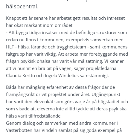
hälsocentral.
Knappt ett år senare har arbetet gett resultat och intresset 
har ökat markant inom området.
- Att bygga tidiga insatser med de befintliga strukturer som 
redan nu finns i kommunen, exempelvis samverkan med 
HLT - hälsa, lärande och trygghetsteam - samt kommunens 
fältgrupp har varit viktig. Att arbeta mer förebyggande med 
frågan psykisk ohälsa har varit vår målsättning. Vi känner 
att vi hunnit en bra bit på vägen, säger projektledarna 
Claudia Kerttu och Ingela Windelius samstämmigt.
Båda har mångårig erfarenhet av dessa frågor där de 
framgångsrikt drivit projektet under året. Utgångspunkt 
har varit den elevenkät som görs varje år på högstadiet och 
som visade att eleverna inte alltid tyckte att deras psykiska 
hälsa varit tillfredställande.
Genom dialog och samverkan med andra kommuner i 
Västerbotten har Vindeln samlat på sig goda exempel på 