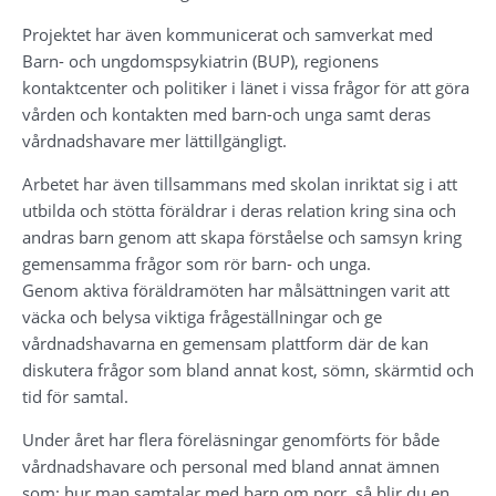
Projektet har även kommunicerat och samverkat med 
Barn- och ungdomspsykiatrin (BUP), regionens 
kontaktcenter och politiker i länet i vissa frågor för att göra 
vården och kontakten med barn-och unga samt deras 
vårdnadshavare mer lättillgängligt.
Arbetet har även tillsammans med skolan inriktat sig i att 
utbilda och stötta föräldrar i deras relation kring sina och 
andras barn genom att skapa förståelse och samsyn kring 
gemensamma frågor som rör barn- och unga.
Genom aktiva föräldramöten har målsättningen varit att 
väcka och belysa viktiga frågeställningar och ge 
vårdnadshavarna en gemensam plattform där de kan 
diskutera frågor som bland annat kost, sömn, skärmtid och 
tid för samtal.
Under året har flera föreläsningar genomförts för både 
vårdnadshavare och personal med bland annat ämnen 
som; hur man samtalar med barn om porr, så blir du en 