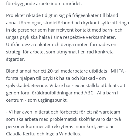
förebyggande arbete inom området.
Projektet riktade tidigt in sig på frågeenkäter till bland 
annat föreningar, studieförbund och kyrkor i syfte att ringa 
in de personer som har frekvent kontakt med barn- och 
ungas psykiska hälsa i sina respektive verksamheter. 
Utifrån dessa enkäter och övriga möten formades en 
strategi för arbetet som utmynnat i en rad konkreta 
åtgärder.
Bland annat har ett 20-tal medarbetare utbildats i MHFA - 
första hjälpen till psykisk hälsa och Kaskad - om 
självskadebeteende. Vidare har sex anställda utbildats att 
genomföra föräldrautbildningar med ABC - Alla barn i 
centrum - som utgångspunkt.
- Vi har även initierat och förberett för ett närvaroteam 
som ska arbeta med problematisk skolfrånvaro där två 
personer kommer att rekryteras inom kort, avslöjar 
Claudia Kerttu och Ingela Windelius.