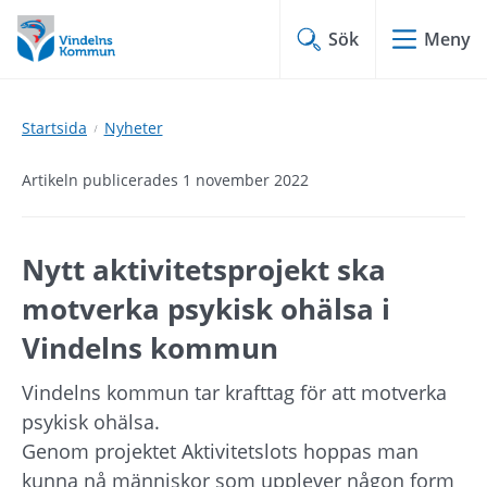
Hoppa
Hoppa
till
till
Sök
Meny
innehåll
undermeny
Startsida
Nyheter
Artikeln publicerades 1 november 2022
Nytt aktivitetsprojekt ska 
motverka psykisk ohälsa i 
Vindelns kommun
Vindelns kommun tar krafttag för att motverka 
psykisk ohälsa.
Genom projektet Aktivitetslots hoppas man 
kunna nå människor som upplever någon form 