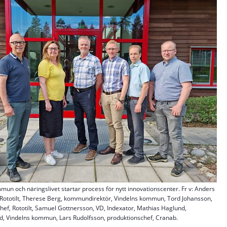
mun och näringslivet startar process för nytt innovationscenter. Fr v: Anders
 Rototilt, Therese Berg, kommundirektör, Vindelns kommun, Tord Johansson,
hef, Rototilt, Samuel Gottnersson, VD, Indexator, Mathias Haglund,
 Vindelns kommun, Lars Rudolfsson, produktionschef, Cranab.