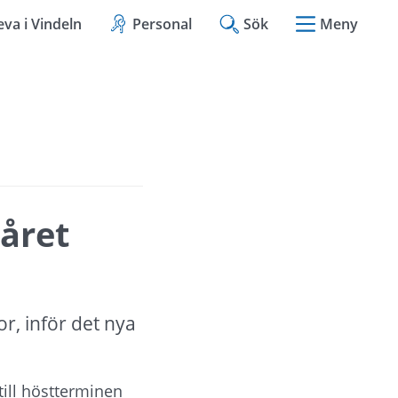
eva i Vindeln
Personal
Sök
Meny
året 
r, inför det nya 
ill höstterminen 