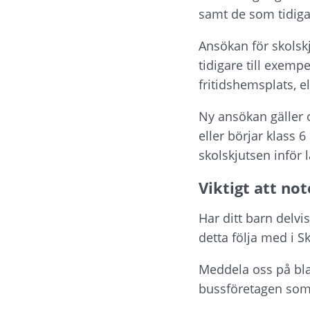
samt de som tidiga
Ansökan för skolskj
tidigare till exempe
fritidshemsplats, e
Ny ansökan gäller o
eller börjar klass 
skolskjutsen inför 
Viktigt att no
Har ditt barn delvi
detta följa med i S
Meddela oss på bla
bussföretagen som