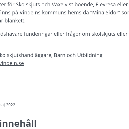
r för Skolskjuts och Växelvist boende, Elevresa eller f
inns på Vindelns kommuns hemsida ”Mina Sidor” som e
r blankett.
havare funderingar eller frågor om skolskjuts eller 
kolskjutshandläggare, Barn och Utbildning
indeln.se
maj 2022
innehåll