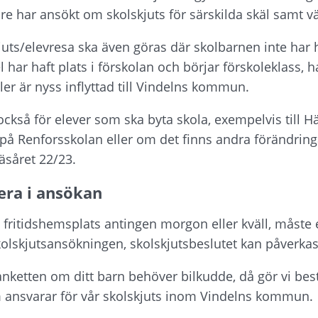
re har ansökt om skolskjuts för särskilda skäl samt v
uts/elevresa ska även göras där skolbarnen inte har ha
l har haft plats i förskolan och börjar förskoleklass, ha
ller är nyss inflyttad till Vindelns kommun.
ckså för elever som ska byta skola, exempelvis till Hä
6 på Renforsskolan eller om det finns andra förändrin
läsåret 22/23.
tera i ansökan
s fritidshemsplats antingen morgon eller kväll, måste 
kolskjutsansökningen, skolskjutsbeslutet kan påverkas
nketten om ditt barn behöver bilkudde, då gör vi best
 ansvarar för vår skolskjuts inom Vindelns kommun.