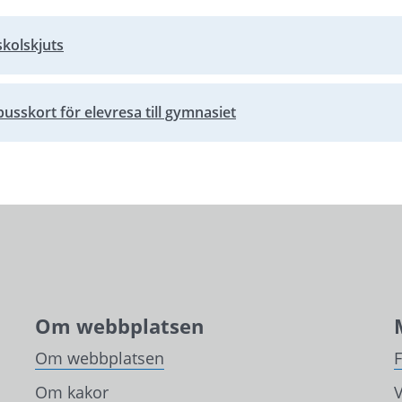
kolskjuts
bbplats.
sskort för elevresa till gymnasiet
bbplats.
Om webbplatsen
Om webbplatsen
Om kakor
V