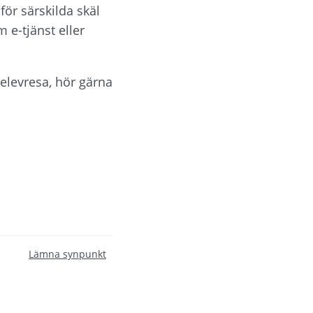
ör särskilda skäl 
-tjänst eller 
elevresa, hör gärna 
Lämna synpunkt