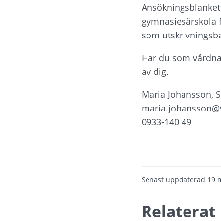
Ansökningsblankette
gymnasiesärskola f
som utskrivningsba
Har du som vårdnads
av dig.
Maria Johansson, S
maria.johansson@v
0933-140 49
Senast uppdaterad
19 
Relaterat 