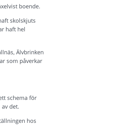
äxelvist boende.
ft skolskjuts 
r haft hel 
llnäs, Älvbrinken 
gar som påverkar 
ett schema för 
 av det.
ällningen hos 