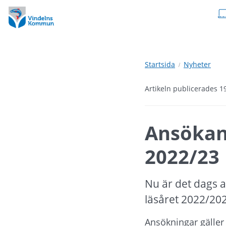
Hoppa
Hoppa
till
till
innehåll
undermeny
Startsida
Nyheter
Artikeln publicerades 1
Ansökan 
2022/23
Nu är det dags a
läsåret 2022/20
Ansökningar gäller 