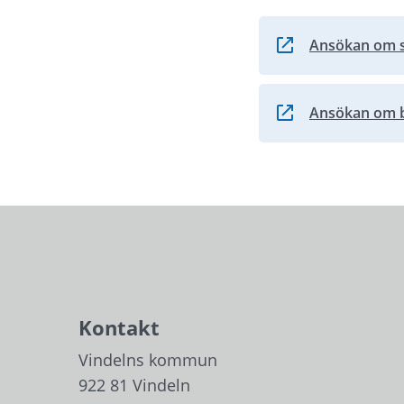
Ansökan om s
Länk till annan we
Ansökan om bu
Länk till annan we
Kontakt
Vindelns kommun
922 81 Vindeln