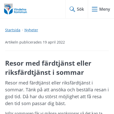
Hoppa
Hoppa
till
till
Sök
Meny
innehåll
undermeny
Startsida
Nyheter
Artikeln publicerades 19 april 2022
Resor med färdtjänst eller 
riksfärdtjänst i sommar
Resor med färdtjänst eller riksfärdtjänst i 
sommar. Tänk på att ansöka och beställa resan i 
god tid. Då har du störst möjlighet att få resa 
den tid som passar dig bäst.
Inför sommaren får vi många ansökningar så det kan ta 