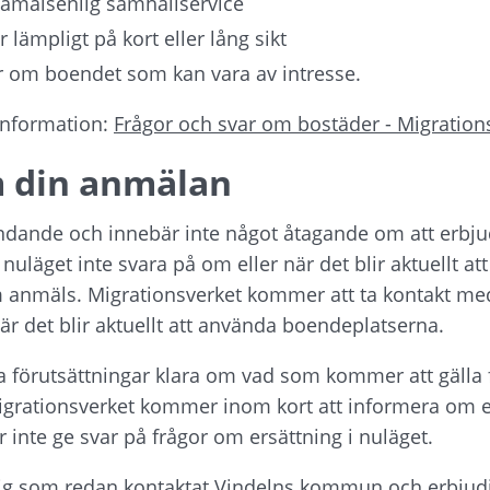
damålsenlig samhällservice
lämpligt på kort eller lång sikt
er om boendet som kan vara av intresse.
information: 
Frågor och svar om bostäder - Migration
m din anmälan
ndande och innebär inte något åtagande om att erbjud
 nuläget inte svara på om eller när det blir aktuellt at
anmäls. Migrationsverket kommer att ta kontakt med
det blir aktuellt att använda boendeplatserna.
lla förutsättningar klara om vad som kommer att gälla 
Migrationsverket kommer inom kort att informera om e
ör inte ge svar på frågor om ersättning i nuläget.
dig som redan kontaktat Vindelns kommun och erbjudi