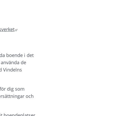
Länk till annan webbplats.
sverket
a boende i det 
t använda de 
 Vindelns 
för dig som 
rsättningar och 
t boendeplatser.