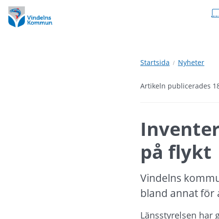
Hoppa
Hoppa
till
till
innehåll
undermeny
Startsida
Nyheter
Artikeln publicerades 1
Inventer
på flykt
Vindelns kommun 
bland annat för 
Länsstyrelsen har 