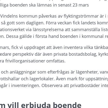
fälliga boenden ska lämnas in senast 23 mars
g Vindelns kommun påverkas av flyktingströmmar är i n
 så gott som dagligen. Förra veckan fick landets kom
ationsverket via länsstyrelserna att sammanställa list
. Dessa gällde i första hand boenden i kommunal re
ars, fick vi uppdraget att även inventera vilka tänkb
redare perspektiv där även privata bostadsbolag, kyrko
a frivillorganisationer omfattas.
 och anläggningar som efterfrågas är lägenheter, van
ottshallar och lagerlokaler. Även mark för uppsättning
r i inventeringen. Observera att privatbostäder inte ä
m vill erbjuda boende