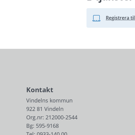
Registrera ti
Länk till annan we
Kontakt
Vindelns kommun
922 81 Vindeln
Org.nr: 212000-2544
Bg: 595-9168
Tel: 
0933-140 00