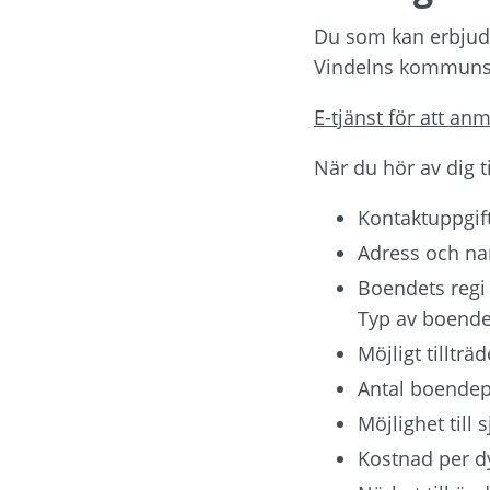
Du som kan erbjuda e
Vindelns kommuns r
E-tjänst för att a
När du hör av dig t
Kontaktuppgift
Adress och n
Boendets regi 
Typ av boende
Möjligt tilltr
Antal boendep
Möjlighet till 
Kostnad per d