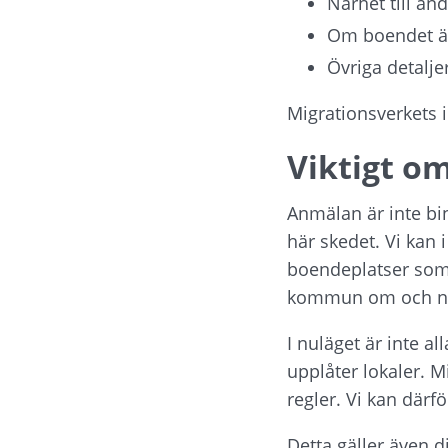
Närhet till än
Om boendet är 
Övriga detalj
Migrationsverkets 
Viktigt o
Anmälan är inte bi
här skedet. Vi kan i
boendeplatser som 
kommun om och när 
I nuläget är inte a
upplåter lokaler. 
regler. Vi kan därf
Detta gäller även 