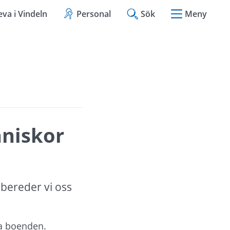
eva i Vindeln
Personal
Sök
Meny
niskor 
bereder vi oss 
ga boenden.