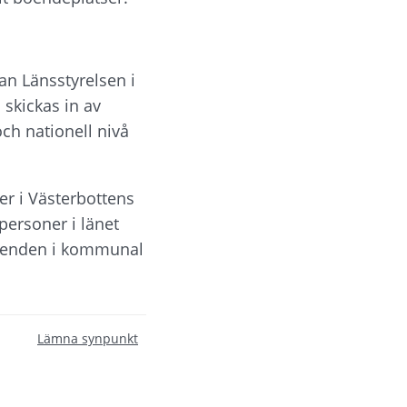
n Länsstyrelsen i 
skickas in av 
 nationell nivå 
r i Västerbottens 
ersoner i länet 
 boenden i kommunal 
Lämna synpunkt