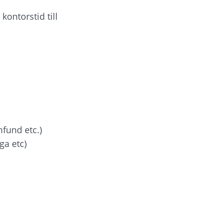
ontorstid till 
mfund etc.)
ga etc)