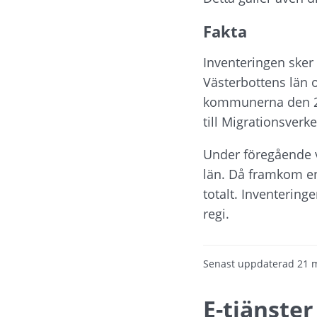
Fakta
Inventeringen sker
Västerbottens län o
kommunerna den 23
till Migrationsverk
Under föregående v
län. Då framkom en 
totalt. Inventering
regi.
Senast uppdaterad
21 
E-tjänster