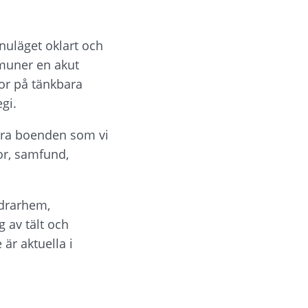
uläget oklart och 
muner en akut 
or på tänkbara 
gi.
ara boenden som vi 
r, samfund, 
drarhem, 
 av tält och 
r aktuella i 