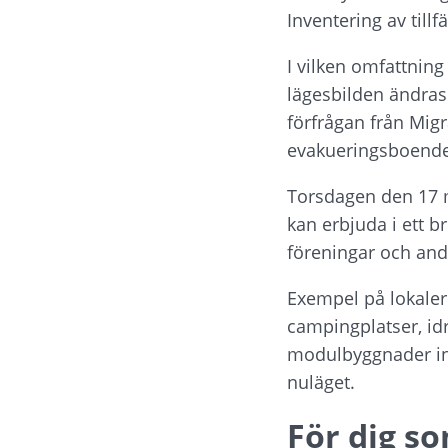
Inventering av till
I vilken omfattnin
lägesbilden ändras
förfrågan från Migr
evakueringsboenden
Torsdagen den 17 m
kan erbjuda i ett b
föreningar och andr
Exempel på lokaler
campingplatser, idr
modulbyggnader ingå
nuläget.
För dig so