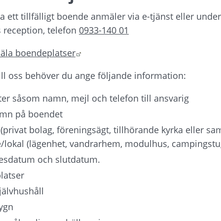
tt tillfälligt boende anmäler via e-tjänst eller under k
eception, telefon 
0933-140 01
Länk till annan webbplats.
nmäla boendeplatser
ill oss behöver du ange följande information:
er såsom namn, mejl och telefon till ansvarig
amn på boendet
(privat bolag, föreningsägt, tillhörande kyrka eller sa
/lokal (lägenhet, vandrarhem, modulhus, campingstu
ädesdatum och slutdatum.
latser
självhushåll
ygn