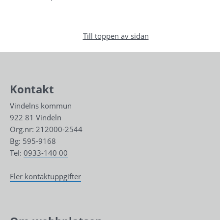
Till toppen av sidan
Kontakt
Vindelns kommun
922 81 Vindeln
Org.nr: 212000-2544
Bg: 595-9168
Tel: 
0933-140 00
Fler kontaktuppgifter