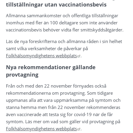
tillställningar utan vaccinationsbevis
Allmänna sammankomster och offentliga tillställningar 
inomhus med fler än 100 deltagare som inte använder 
vaccinationsbevis behöver vidta fler smittskyddsåtgärder.
Läs de nya föreskrifterna och allmänna råden i sin helhet 
samt vilka verksamheter de påverkar på 
Länk till annan webbplats
Folkhälsomyndighetens webbplats
.
Nya rekommendationer gällande 
provtagning
Från och med den 22 november förnyades också 
rekommendationerna om provtagning. Som tidigare 
uppmanas alla att vara uppmärksamma på symtom och 
stanna hemma men från 22 november rekommenderas 
även vaccinerade att testa sig för covid-19 när de får 
symtom. Läs mer om vad som gäller vid provtagning på 
Länk till annan webbplats
Folkhälsomyndighetens webbplats
.