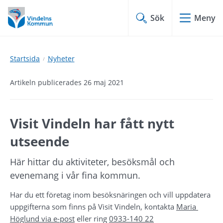
Hoppa
Hoppa
till
till
Sök
Meny
innehåll
undermeny
Startsida
Nyheter
Artikeln publicerades 26 maj 2021
Visit Vindeln har fått nytt 
utseende
Här hittar du aktiviteter, besöksmål och 
evenemang i vår fina kommun.
Har du ett företag inom besöksnäringen och vill uppdatera 
uppgifterna som finns på Visit Vindeln, kontakta 
Maria 
Höglund via e-post
 eller ring 
0933-140 22