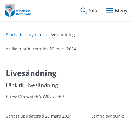
Hoppa
Hoppa
till
till
Sök
Meny
innehåll
undermeny
Startsida
Nyheter
Livesändning
Artikeln publicerades 20 mars 2024
Livesändning
Länk till livesändning
https://fb.watch/qWRz-aJcbl/
Senast uppdaterad
20 mars 2024
Lämna synpunkt