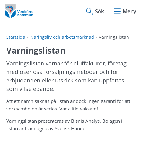
Hoppa
Hoppa
till
till
Sök
Meny
innehåll
undermeny
Startsida
Näringsliv och arbetsmarknad
Varningslistan
Varningslistan
Varningslistan varnar för bluffakturor, företag 
med oseriösa försäljningsmetoder och för 
erbjudanden eller utskick som kan uppfattas 
som vilseledande.
Att ett namn saknas på listan är dock ingen garanti för att 
verksamheten är seriös. Var alltid vaksam!
Varningslistan presenteras av Bisnis Analys. Bolagen i 
listan är framtagna av Svensk Handel.