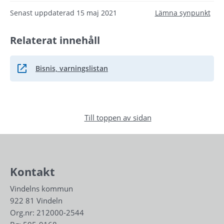
Senast uppdaterad
15 maj 2021
Lämna synpunkt
Relaterat innehåll
Bisnis, varningslistan
Länk till annan webbplats.
Till toppen av sidan
Kontakt
Vindelns kommun
922 81 Vindeln
Org.nr: 212000-2544