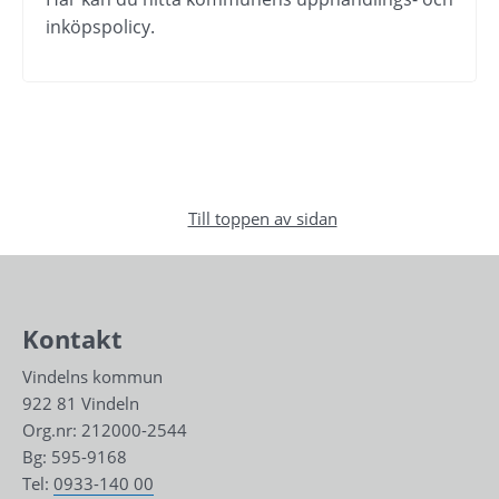
inköpspolicy.
Till toppen av sidan
Kontakt
Vindelns kommun
922 81 Vindeln
Org.nr: 212000-2544
Bg: 595-9168
Tel: 
0933-140 00