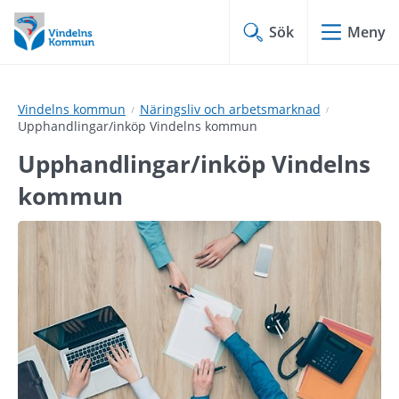
Hoppa
Hoppa
till
till
Sök
Meny
innehåll
undermeny
Vindelns kommun
Näringsliv och arbetsmarknad
Upphandlingar/inköp Vindelns kommun
Upphandlingar/inköp Vindelns 
kommun