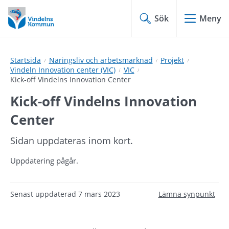
Hoppa
Hoppa
till
till
Sök
Meny
innehåll
undermeny
Startsida
Näringsliv och arbetsmarknad
Projekt
Vindeln Innovation center (VIC)
VIC
Kick-off Vindelns Innovation Center
Kick-off Vindelns Innovation 
Center
Sidan uppdateras inom kort.
Uppdatering pågår.
Senast uppdaterad
7 mars 2023
Lämna synpunkt