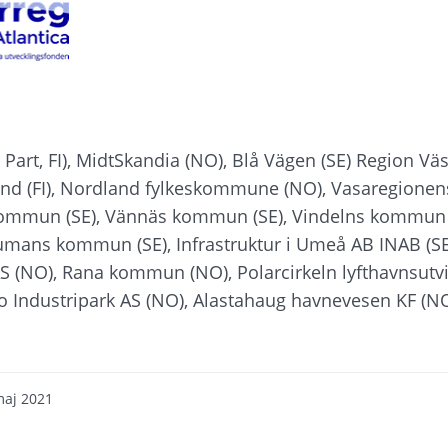
Part, FI), MidtSkandia (NO), Blå Vägen (SE) Region Väst
nd (FI), Nordland fylkeskommune (NO), Vasaregionens
ommun (SE), Vännäs kommun (SE), Vindelns kommun (S
mans kommun (SE), Infrastruktur i Umeå AB INAB (SE)
S (NO), Rana kommun (NO), Polarcirkeln lyfthavnsutvik
 Industripark AS (NO), Alastahaug havnevesen KF (NO
maj 2021