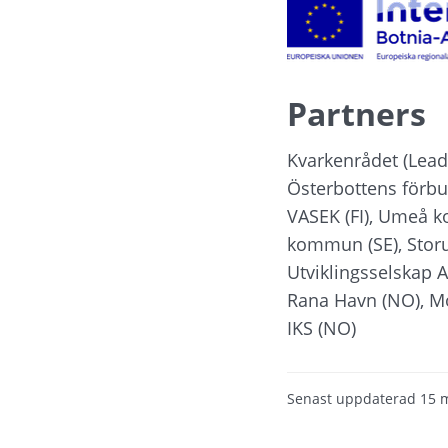
Partners
Kvarkenrådet (Lead 
Österbottens förbu
VASEK (FI), Umeå k
kommun (SE), Storu
Utviklingsselskap A
Rana Havn (NO), Mo
IKS (NO)
Senast uppdaterad
15 