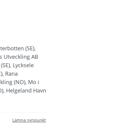
erbotten (SE), 
 Utveckling AB 
E), Lycksele 
, Rana 
ling (NO), Mo i 
), Helgeland Havn 
Lämna synpunkt