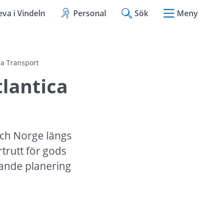
eva i Vindeln
Personal
Sök
Meny
ica Transport
lantica 
och Norge längs 
rutt för gods 
nde planering 