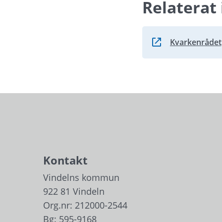
Relaterat 
Kvarkenrådet
Länk till annan we
Kontakt
Vindelns kommun
922 81 Vindeln
Org.nr: 212000-2544
Bg: 595-9168