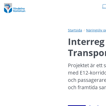
Hoppa
Hoppa
till
till
innehåll
undermeny
Startsida
Näringsliv 
Interreg
Transpo
Projektet är ett
med E12-korridor
och passagerare
och framtida s