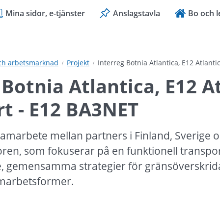
Mina sidor, e-tjänster
Anslagstavla
Bo och l
och arbetsmarknad
Projekt
Interreg Botnia Atlantica, E12 Atlant
 Botnia Atlantica, E12 At
rt - E12 BA3NET
 samarbete mellan partners i Finland, Sverige 
en, som fokuserar på en funktionell transport
, gemensamma strategier för gränsöverskrida
amarbetsformer.