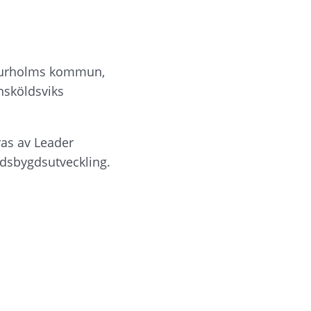
jurholms kommun, 
köldsviks 
as av Leader 
ndsbygdsutveckling.