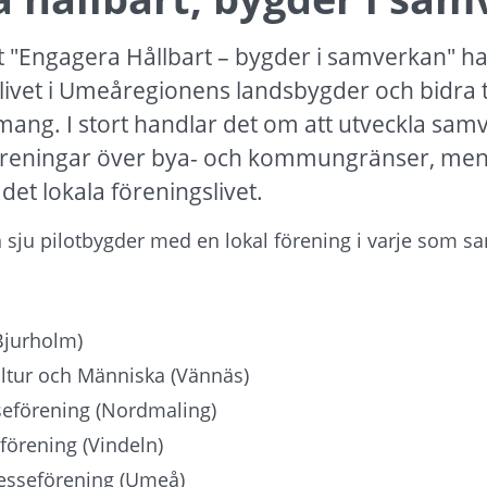
 "Engagera Hållbart – bygder i samverkan" ha
ivet i Umeåregionens landsbygder och bidra till
ang. I stort handlar det om att utveckla sam
öreningar över bya- och kommungränser, men o
det lokala föreningslivet.
n sju pilotbygder med en lokal förening i varje som s
Bjurholm)
ltur och Människa (Vännäs)
seförening (Nordmaling)
förening (Vindeln)
esseförening (Umeå)