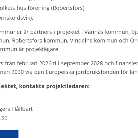
olkets hus förening (Robertsfors)
Örnsköldsvik).
muner är partners i projektet : Vännäs kommun, B
un, Robertsfors kommun, Vindelns kommun och Örns
mun är projektägare.
 från februari 2026 till september 2028 och finansier
nen 2030 via den Europeiska jordbruksfonden för la
jektet, kontakta projektledaren:
gera Hållbart
.se