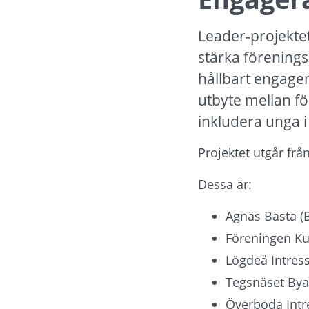
Leader-projektet
stärka föreningsl
hållbart engagem
utbyte mellan f
inkludera unga i 
Projektet utgår frå
Dessa är:
Agnäs Bästa (
Föreningen Ku
Lögdeå Intres
Tegsnäset Bya
Överboda Intr