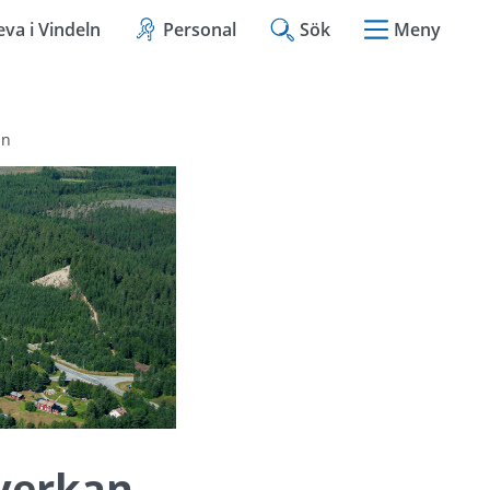
eva i Vindeln
Personal
Sök
Meny
an
mverkan