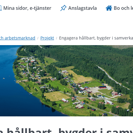
Mina sidor, e-tjänster
Anslagstavla
Bo och l
och arbetsmarknad
Projekt
Engagera hållbart, bygder i samverk
 hållbart, bygder i sa