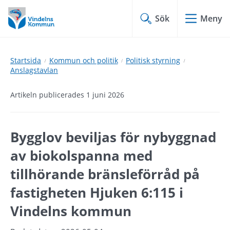
Hoppa
Hoppa
till
till
Sök
Meny
innehåll
undermeny
Startsida
Kommun och politik
Politisk styrning
Anslagstavlan
Artikeln publicerades 1 juni 2026
Bygglov beviljas för nybyggnad 
av biokolspanna med 
tillhörande bränsleförråd på 
fastigheten Hjuken 6:115 i 
Vindelns kommun