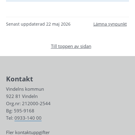
Senast uppdaterad
22 maj 2026
Lämna synpunkt
Till toppen av sidan
Kontakt
Vindelns kommun
922 81 Vindeln
Org.nr: 212000-2544
Bg: 595-9168
Tel: 
0933-140 00
Fler kontaktuppgifter