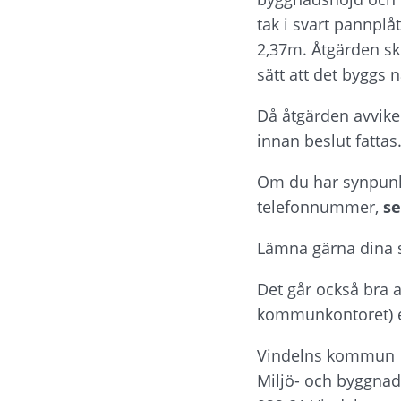
tak i svart pannplå
2,37m. Åtgärden sk
sätt att det byggs
Då åtgärden avviker
innan beslut fattas
Om du har synpunkt
telefonnummer, 
se
Lämna gärna dina sy
Det går också bra 
kommunkontoret) ell
Vindelns kommun
Miljö- och byggn