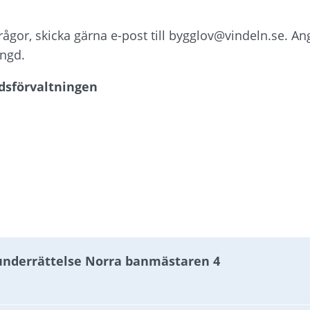
frågor, skicka gärna e-post till bygglov@vindeln.se. 
ingd.
dsförvaltningen
, 334.7 kB, öppnas i nytt fönster.
, 74.9 kB, öppnas i nytt fönster.
, 136.3 kB, öppnas i nytt fönster.
, 93 kB, öppnas i nytt fönster.
1 kB, öppnas i nytt fönster.
underrättelse Norra banmästaren 4