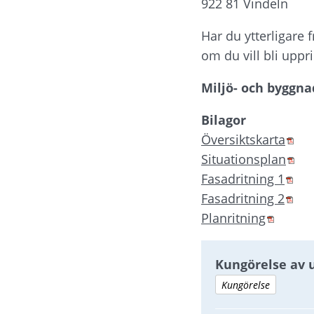
922 81 Vindeln
Har du ytterligare 
om du vill bli uppr
Miljö- och byggna
Bilagor
Pdf
Översiktskarta
Pdf
Situationsplan
Pdf
Fasadritning 1
Pdf
Fasadritning 2
Pdf, 11
Planritning
Kungörelse av 
Kungörelse