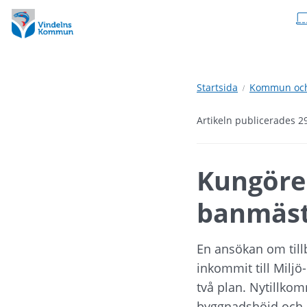
Hoppa
Hoppa
till
till
innehåll
undermeny
Startsida
Kommun och 
Artikeln publicerades 2
Kungörel
banmäst
En ansökan om til
inkommit till Miljö
två plan. Nytillko
byggnadshöjd och no