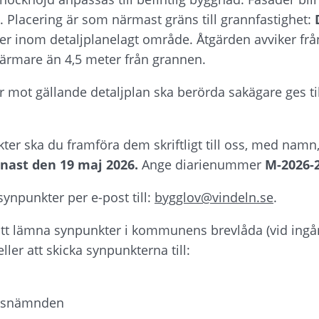
t. Placering är som närmast gräns till grannfastighet: 
er inom detaljplanelagt område. Åtgärden avviker från
 närmare än 4,5 meter från grannen.
 mot gällande detaljplan ska berörda sakägare ges tillfä
.
er ska du framföra dem skriftligt till oss, med namn,
nast den 19 maj 2026. 
Ange diarienummer 
M-2026-
npunkter per e-post till: 
bygglov@vindeln.se
.
att lämna synpunkter i kommunens brevlåda (vid ingång
er att skicka synpunkterna till:
adsnämnden