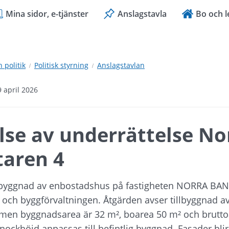
Mina sidor, e-tjänster
Anslagstavla
Bo och l
politik
Politisk styrning
Anslagstavlan
9 april 2026
se av underrättelse Nor
aren 4
lbyggnad av enbostadshus på fastigheten NORRA BA
- och byggförvaltningen. Åtgärden avser tillbyggnad a
mmen byggnadsarea är 32 m², boarea 50 m² och bruttoa
ckhöjd anpassas till befintlig byggnad. Fasader blir 