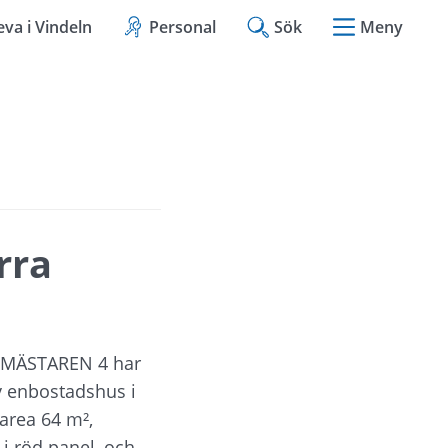
eva i Vindeln
Personal
Sök
Meny
ra 
NMÄSTAREN 4 har 
v enbostadshus i 
rea 64 m², 
i röd panel, och 