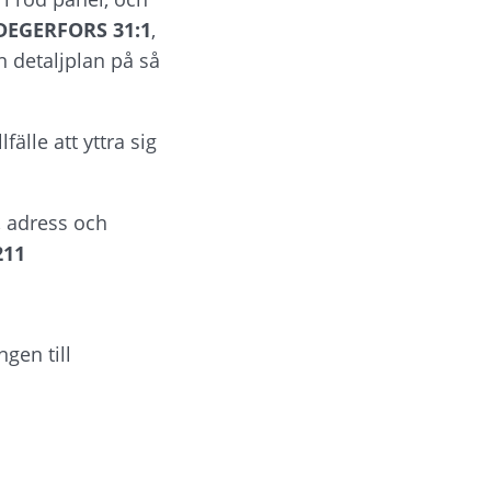
DEGERFORS 31:1
, 
 detaljplan på så 
lle att yttra sig 
 adress och 
211
en till 