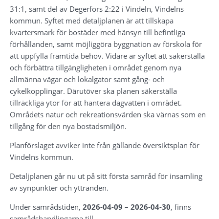
31:1, samt del av Degerfors 2:22 
i 
Vindeln, Vindelns 
kommun
. Syftet med detaljplanen är
att tillskapa 
kvartersmark för bostäder med hänsyn till befintliga 
förhållanden, samt möjliggöra byggnation av förskola för 
att uppfylla framtida behov. Vidare är syftet att säkerställa 
och förbättra tillgängligheten i området genom nya 
allmänna vägar och lokalgator samt gång- och 
cykelkopplingar. Därutöver ska planen säkerställa 
tillräckliga ytor för att hantera dagvatten i området. 
Områdets natur och rekreationsvärden ska värnas som en 
tillgång för den nya bostadsmiljön
.
Planförslaget avviker inte
 från gällande översiktsplan för 
Vindelns kommun. 
Detaljplanen går nu ut på sitt första samråd för insamling 
av synpunkter och yttranden. 
Under samrådstiden, 
20
26-04-09
 – 20
26-04-30
,
 finns 
samrådshandlingarna till 