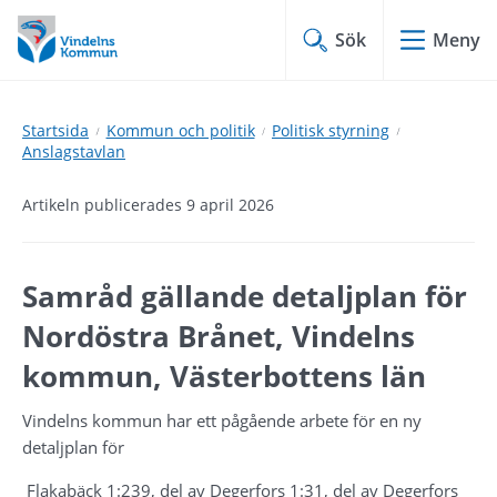
Hoppa
Hoppa
till
till
Sök
Meny
innehåll
undermeny
Startsida
Kommun och politik
Politisk styrning
Anslagstavlan
Artikeln publicerades 9 april 2026
Samråd gällande detaljplan för 
Nordöstra Brånet, Vindelns 
kommun, Västerbottens län
Vindelns kommun har ett pågående arbete för en ny 
detaljplan för 
Flakabäck
 1:239, del av Degerfors 1:31, del av Degerfors 