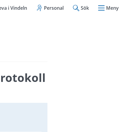
eva i Vindeln
Personal
Sök
Meny
otokoll 