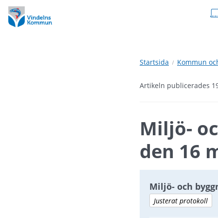
Hoppa
Hoppa
till
till
innehåll
undermeny
Startsida
Kommun och 
Artikeln publicerades 1
Miljö- o
den 16 
Miljö- och byg
Justerat protokoll