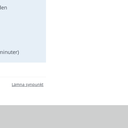
den
minuter)
Lämna synpunkt