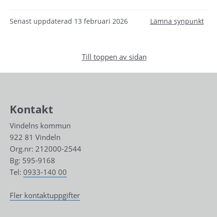
Senast uppdaterad
13 februari 2026
Lämna synpunkt
Till toppen av sidan
Kontakt
Vindelns kommun
922 81 Vindeln
Org.nr: 212000-2544
Bg: 595-9168
Tel: 
0933-140 00
Fler kontaktuppgifter