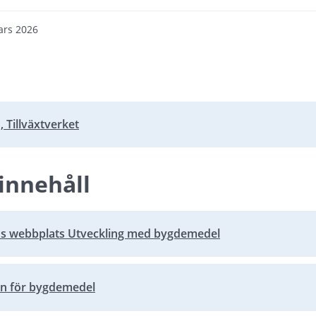
ars 2026
 Tillväxtverket
bbplats.
innehåll
ns webbplats Utveckling med bygdemedel
bbplats.
an för bygdemedel