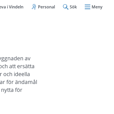
eva i Vindeln
Personal
Sök
Meny
yggnaden av 
ch att ersätta 
och ideella 
ar för ändamål 
nytta för 