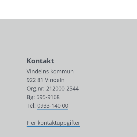
Kontakt
Vindelns kommun
922 81 Vindeln
Org.nr: 212000-2544
Bg: 595-9168
Tel: 
0933-140 00
Fler kontaktuppgifter