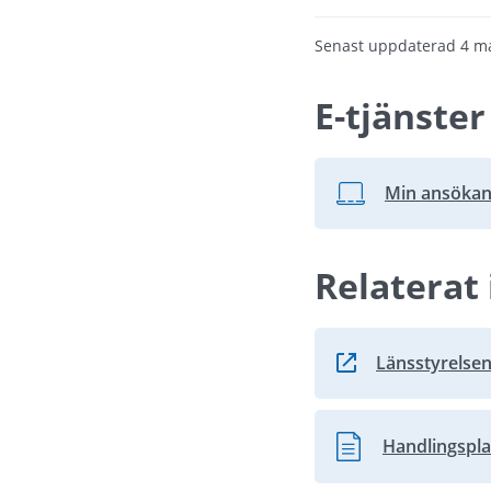
Senast uppdaterad
4 m
E-tjänster
Min ansökan,
Länk till annan we
Relaterat 
Länsstyrelse
Länk till annan we
Handlingspl
Pdf, 992.8 kB.