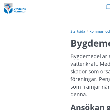
Hoppa
Hoppa
till
till
innehåll
undermeny
Startsida
Kommun och 
Bygdeme
Bygdemedel är e
vattenkraft. Med
skador som orsa
föreningar. Peng
som främjar närin
denna.
Ansökan gö