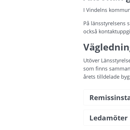
I Vindelns kommun ä
På länsstyrelsens 
också kontaktuppg
Väglednin
Utöver Länsstyrels
som finns sammanst
årets tilldelade b
Remissinst
Ledamöter