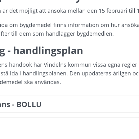
r det möjligt att ansöka mellan den 15 februari till 1
sida om bygdemedel finns information om hur ansökan g
ifter till dem som handlägger bygdemedlen.
g - handlingsplan
ens handbok har Vindelns kommun vissa egna regler 
ällda i handlingsplanen. Den uppdateras årligen och
ygdemedel ska användas.
ans - BOLLU