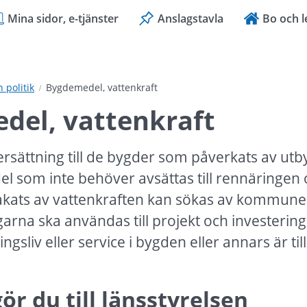
Mina sidor, e-tjänster
Anslagstavla
Bo och l
politik
Bygdemedel, vattenkraft
del, vattenkraft
rsättning till de bygder som påverkats av utb
el som inte behöver avsättas till rennäringen o
kats av vattenkraften kan sökas av kommuner 
arna ska användas till projekt och investering
gsliv eller service i bygden eller annars är till 
r du till länsstyrelsen