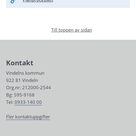
Till toppen av sidan
Kontakt
Vindelns kommun
922 81 Vindeln
Org.nr: 212000-2544
Bg: 595-9168
Tel: 
0933-140 00
Fler kontaktuppgifter