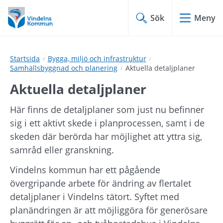
Hoppa
Hoppa
till
till
Sök
Meny
innehåll
undermeny
Startsida
Bygga, miljö och infrastruktur
Samhällsbyggnad och planering
Aktuella detaljplaner
Aktuella detaljplaner
Här finns de detaljplaner som just nu befinner 
sig i ett aktivt skede i planprocessen, samt i de 
skeden där berörda har möjlighet att yttra sig, 
samråd eller granskning.
Vindelns kommun har ett pågående 
övergripande arbete för ändring av flertalet 
detaljplaner i Vindelns tätort. Syftet med 
planändringen är att möjliggöra för generösare 