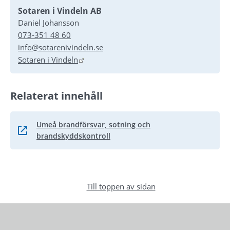
Sotaren i Vindeln AB
Daniel Johansson
073-351 48 60
info@sotarenivindeln.se
Länk till annan webbplats.
Sotaren i Vindeln
Relaterat innehåll
Umeå brandförsvar, sotning och
Länk till annan webbplats, öppnas i nytt fönster.
brandskyddskontroll
Till toppen av sidan