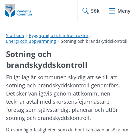
Hoppa
Hoppa
till
till
Sök
Meny
innehåll
undermeny
Startsida
Bygga, miljö och infrastruktur
Energi och uppvärmning
Sotning och brandskyddskontroll
Sotning och 
brandskyddskontroll
Enligt lag är kommunen skyldig att se till att 
sotning och brandskyddskontroll genomförs. 
Det sker vanligtvis genom att kommunen 
tecknar avtal med skorstensfejarmästare - 
företag som självständigt planerar och utför 
sotning och brandskyddskontroll.
Du som äger fastigheten som du bor i kan även ansöka om 