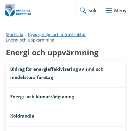
Hoppa
Hoppa
till
till
Sök
Meny
innehåll
undermeny
Startsida
Bygga, miljö och infrastruktur
Energi och uppvärmning
Energi och uppvärmning
Bidrag för energieffekivisering av små och
medelstora företag
Energi- och klimatrådgivning
Köldmedia