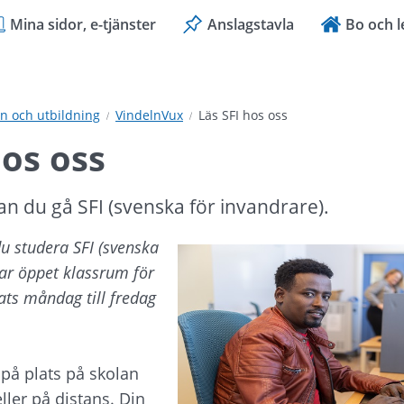
Mina sidor, e-tjänster
Anslagstavla
Bo och l
n och utbildning
VindelnVux
Läs SFI hos oss
hos oss
n du gå SFI (svenska för invandrare).
 studera SFI (svenska 
har öppet klassrum för 
ats måndag till fredag 
på plats på skolan 
er på distans. Din 