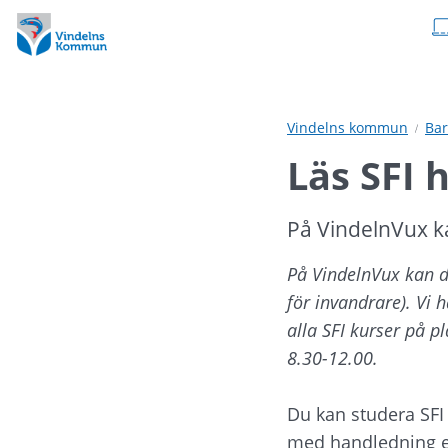
Hoppa
Hoppa
till
till
innehåll
undermeny
Vindelns kommun
Bar
Läs SFI 
På VindelnVux ka
På VindelnVux kan du
för invandrare). Vi 
alla SFI kurser på pl
8.30-12.00.
Du kan studera SFI 
med handledning ell