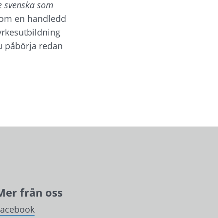
 svenska som 
som en handledd 
rkesutbildning 
 påbörja redan 
Mer från oss
Facebook