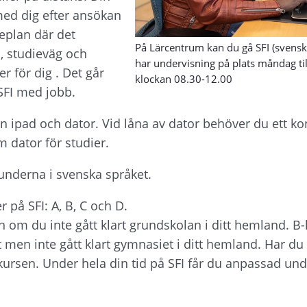
med dig efter ansökan 
eplan där det 
På Lärcentrum kan du gå SFI (svenska
, studieväg och 
har undervisning på plats måndag til
r för dig . Det går 
klockan 08.30-12.00
SFI med jobb.
en ipad och dator. Vid låna av dator behöver du ett ko
m dator för studier.
runderna i svenska språket.
r på SFI: A, B, C och D.
n om du inte gått klart grundskolan i ditt hemland. B-
men inte gått klart gymnasiet i ditt hemland. Har du
-kursen. Under hela din tid på SFI får du anpassad unde