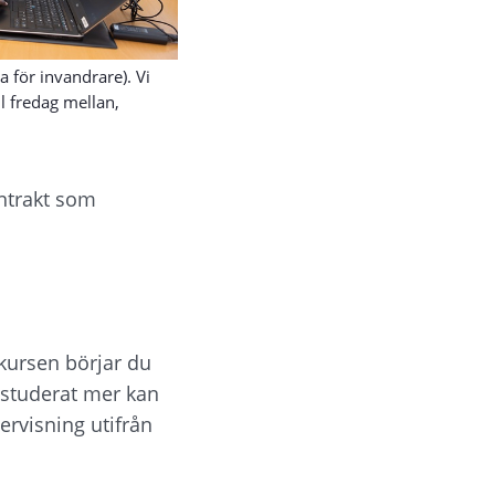
 för invandrare). Vi
l fredag mellan,
ntrakt som 
kursen börjar du 
 studerat mer kan 
rvisning utifrån 