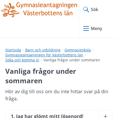
Hoppa
Hoppa
till
till
Sök
innehåll
undermeny
Meny
Startsida
Barn och utbildning
Gymnasieskola
Gymnasieantagningen för Västerbottens län
Söka och komma in
Vanliga frågor under sommaren
Vanliga frågor under 
sommaren
Hör av dig till oss om du inte hittar svar på din 
fråga.
1. Jag har glömt mitt lösenord!