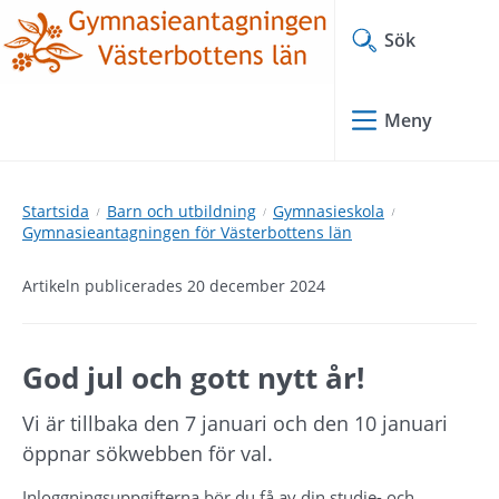
Hoppa
Hoppa
till
till
Sök
innehåll
undermeny
Meny
Startsida
Barn och utbildning
Gymnasieskola
Gymnasieantagningen för Västerbottens län
Artikeln publicerades 20 december 2024
God jul och gott nytt år!
Vi är tillbaka den 7 januari och den 10 januari 
öppnar sökwebben för val.
Inloggningsuppgifterna bör du få av din studie- och 