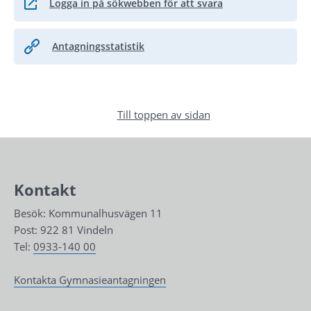
Logga in på sökwebben för att svara
Länk till annan webbplats.
Antagningsstatistik
Till toppen av sidan
Kontakt
Besök: Kommunalhusvägen 11
Post: 922 81 Vindeln
Tel: 
0933-140 00
Kontakta Gymnasieantagningen