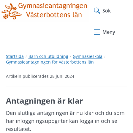
Hoppa
Hoppa
till
till
Sök
innehåll
undermeny
Meny
Startsida
Barn och utbildning
Gymnasieskola
Gymnasieantagningen för Västerbottens län
Artikeln publicerades 28 juni 2024
Antagningen är klar
Den slutliga antagningen är nu klar och du som 
har inloggningsuppgifter kan logga in och se 
resultatet.