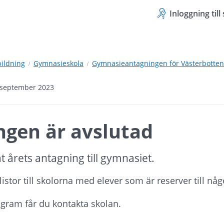
Inloggning til
bildning
Gymnasieskola
Gymnasieantagningen för Västerbotten
1 september 2023
ngen är avslutad
t årets antagning till gymnasiet.
listor till skolorna med elever som är reserver till nå
ogram får du kontakta skolan.