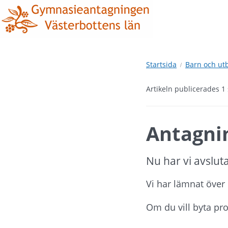
Hoppa
Hoppa
till
till
innehåll
undermeny
Startsida
Barn och ut
Artikeln publicerades 
Antagni
Nu har vi avsluta
Vi har lämnat över 
Om du vill byta pr