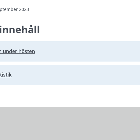
eptember 2023
innehåll
m under hösten
istik