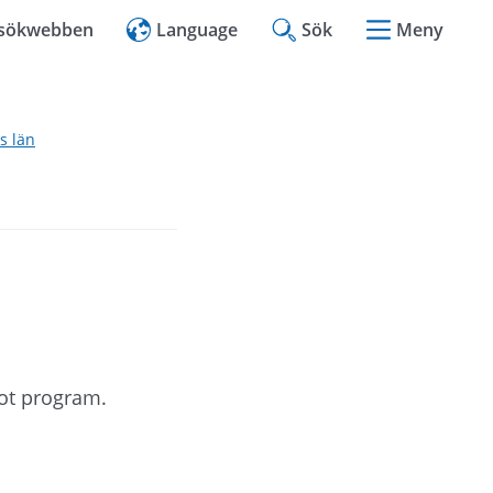
l sökwebben
Language
Sök
Meny
s län
got program.