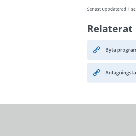
Senast uppdaterad
1 s
Relaterat 
Byta progra
Antagningstat