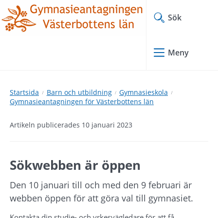
Hoppa
Hoppa
till
till
Sök
innehåll
undermeny
Meny
Startsida
Barn och utbildning
Gymnasieskola
Gymnasieantagningen för Västerbottens län
Artikeln publicerades 10 januari 2023
Sökwebben är öppen
Den 10 januari till och med den 9 februari är 
webben öppen för att göra val till gymnasiet.
Kontakta din studie- och yrkesvägledare för att få 