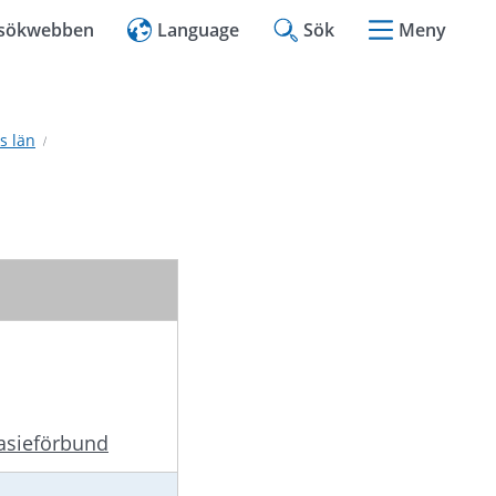
l sökwebben
Language
Sök
Meny
s län
nasieförbund