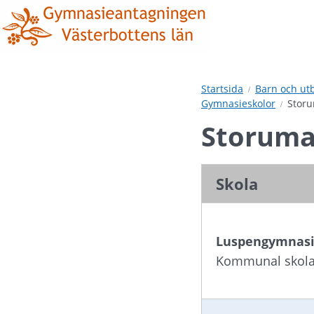
Hoppa
Hoppa
till
till
innehåll
undermeny
Startsida
Barn och ut
Gymnasieskolor
Stor
Storum
Skola
Luspengymnasi
Kommunal skola