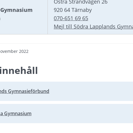
Östra Strandvägen 26
a Gymnasium
920 64 Tärnaby
a
070-651 69 65
Mejl till Södra Lapplands Gym
november 2022
innehåll
nds Gymnasieförbund
bbplats.
ina Gymnasium
bbplats.