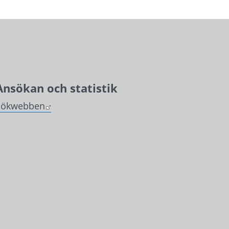
Ansökan och statistik
Länk till annan webbplats.
Sökwebben