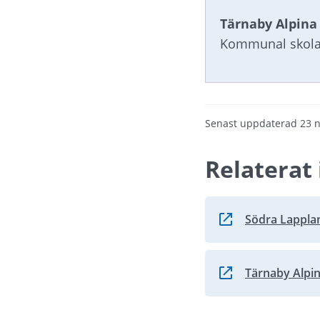
Tärnaby Alpin
Kommunal skol
Senast uppdaterad
23 
Relaterat 
Södra Lappla
Länk till annan we
Tärnaby Alp
Länk till annan we