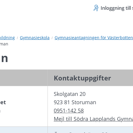
Inloggning til
bildning
Gymnasieskola
Gymnasieantagningen för Västerbotten
uman
an
Kontaktuppgifter
Skolgatan 20
et 
923 81 Storuman
 
0951-142 58
Mejl till Södra Lapplands Gym