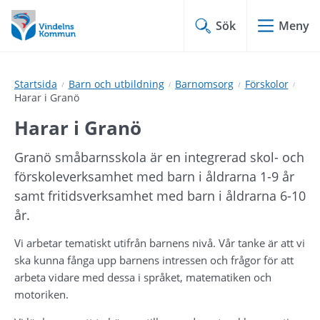
Hoppa
Hoppa
till
till
Sök
Meny
innehåll
undermeny
Startsida
Barn och utbildning
Barnomsorg
Förskolor
Harar i Granö
Harar i Granö
Granö småbarnsskola är en integrerad skol- och 
förskoleverksamhet med barn i åldrarna 1-9 år 
samt fritidsverksamhet med barn i åldrarna 6-10 
år.
Vi arbetar tematiskt utifrån barnens nivå. Vår tanke är att vi 
ska kunna fånga upp barnens intressen och frågor för att 
arbeta vidare med dessa i språket, matematiken och 
motoriken.