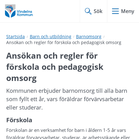
Hoppa
Hoppa
till
till
Sök
Meny
innehåll
undermeny
Startsida
Barn och utbildning
Barnomsorg
Ansökan och regler för förskola och pedagogisk omsorg
Ansökan och regler för 
förskola och pedagogisk 
omsorg
Kommunen erbjuder barnomsorg till alla barn 
som fyllt ett år, vars föräldrar förvärvsarbetar 
eller studerar.
Förskola
Förskolan är en verksamhet för barn i åldern 1-5 år vars 
föräldrar förvärvsarbetar, studerar, är arbetssökande eller 