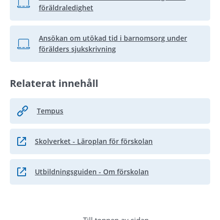
Länk till annan webbplats, öppnas i nytt fönster.
föräldraledighet
Ansökan om utökad tid i barnomsorg under
Länk till annan webbplats, öppnas i nytt fönster.
förälders sjukskrivning
Relaterat innehåll
Tempus
Skolverket - Läroplan för förskolan
Länk till annan webbplats, öppnas i nytt fönster.
Utbildningsguiden - Om förskolan
Länk till annan webbplats, öppnas i nytt fönster.
Till toppen av sidan